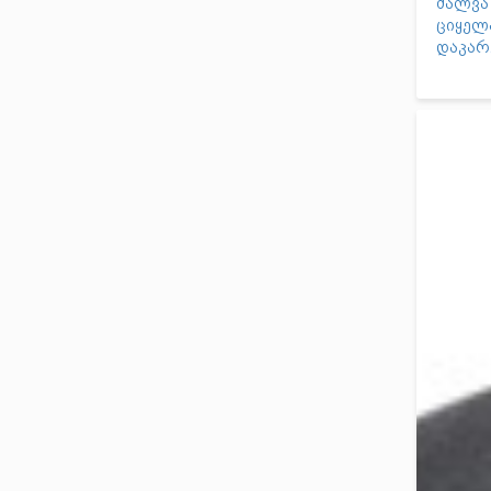
შალვა
ციყელა
დაკარ