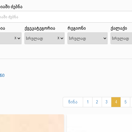
იაში ძებნა
ია
ქვეკატეგორია
რეგიონი
ქალაქი
x
x
ნი
წინა
1
2
3
4
5