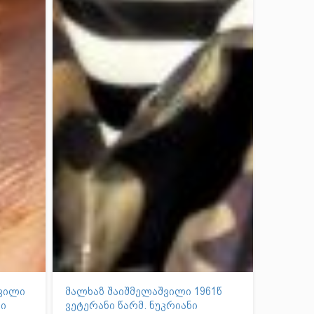
შვილი
მალხაზ შაიშმელაშვილი 1961წ
ნი
ვეტერანი წარმ. ნუკრიანი