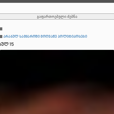
გაფართოებული ძებნა
არაბულ სამყაროში მოღვაწე პოლიტიკოსები
სულ 15