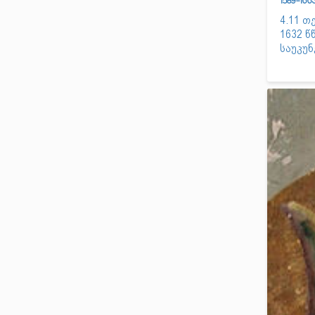
1589-16
4.11 თე
1632 წ
საუკუნ