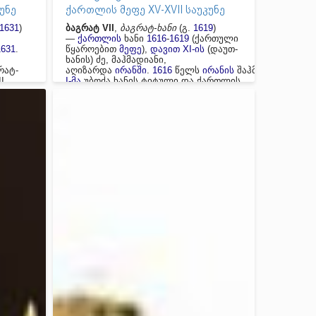
უნე
ქართლის მეფე XV-XVII საუკუნე
1631
)
ბაგრატ VII
,
ბაგრატ-ხანი
(გ.
1619
)
—
ქართლის
ხანი
1616
-
1619
(ქართული
1631
.
წყაროებით
მეფე
),
დავით XI-ის
(დაუთ-
ხანის) ძე, მაჰმადიანი,
რატ-
აღიზარდა
ირანში
.
1616
წელს
ირანის
შაჰმა
აბას
I
I-მა
უბოძა ხანის ტიტული და ქართლის
ის
მმართველად დანიშნა. სუსტი
სახელმწიფო მოღვაწე იყო,
ელიც
ფაქტობრივად მხოლოდ ქვემო
ლი
ქართლი ემორჩილებოდა. ძირითადად
ს
ცხოვრობდა
ბოლნისში
და იქვე
ეგ
გარდაიცვალა. მის შემდეგ ქართლის
მმართველად დაინიშნა მისი
სიდან
ვაჟი,
სიმონ II
, რომელმაც მამის
მსგავსად ვერ შეძლო ქართლზე
ი)
კონტროლის დამყარება.
ურაზ
 შაჰმა
ნად,
ხოლოდ
რჩენ
ს
(
1626
)