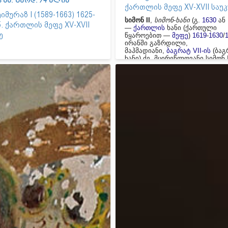
63 წწ. გარდ. 74 წლის
ქართლის მეფე XV-XVII საუკ
იმურაზ I (1589-1663) 1625-
სიმონ II
,
სიმონ-ხანი
(გ.
1630
ან
წ. ქართლის მეფე XV-XVII
—
ქართლის
ხანი (ქართული
ე
წყაროებით —
მეფე
)
1619
-
1630
/
ირანში გაზრდილი,
მაჰმადიანი,
ბაგრატ VII-ის
(ბაგ
ხანი) ძე. მცირეწლოვანი სიმონ I
ქართლის ხანად დანიშნა ირან
შაჰმა აბას I-მა და მრჩევლად
დაუყენა
გიორგი სააკაძე
, რომ
ქვეყნის ფაქტობრივი გამგებე
გახდა.
1625
მარტში, გ. სააკაძი
მეთაურობით ირანის წინააღმდ
აჯანყების დროს, სიმონ II
ყიზილბაშებთან ერთად თბილი
გაიქცა და აღჯაყალის ციხეში
(ახლანდელი მარნეულის რაიონ
ჩაიკეტა. ქართლ-კახეთში
თეიმ
I
გამეფდა.
მარაბდის
ბრძოლის
(
1625
ივლისი) შემდეგ
სიმონ II აღადგინა ქართლის ხა
მაგრამ მისი ხელისუფლება მ
თბილისსა და ქვემო ქართლზე
ვრცელდებოდა, ქართლის დანა
ნაწილს თეიმურაზ I
ფლობდა.
ბაზალეთის ბრძოლი
შემდეგ ხელისუფლებისათვის
ბრძოლაში თეიმურაზ I
შეუთანხმდა
ზურაბ არაგვის