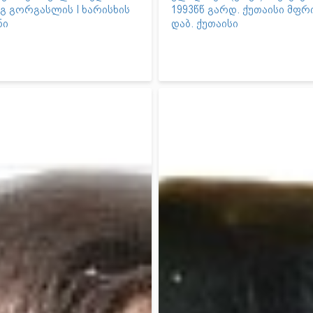
ნგ გორგასლის I ხარისხის
1993წწ გარდ. ქუთაისი მფრ
ნი
დაბ. ქუთაისი