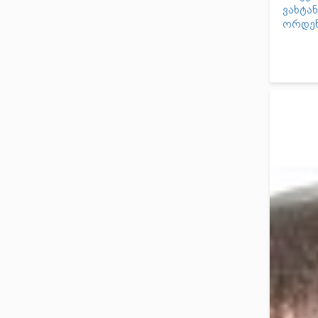
ვახტა
ორდე