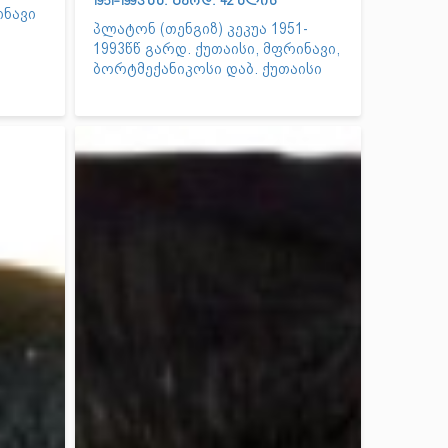
1951-1993 წწ. გარდ. 42 წლის
ინავი
პლატონ (თენგიზ) კეკუა 1951-
1993წწ გარდ. ქუთაისი, მფრინავი,
ბორტმექანიკოსი დაბ. ქუთაისი