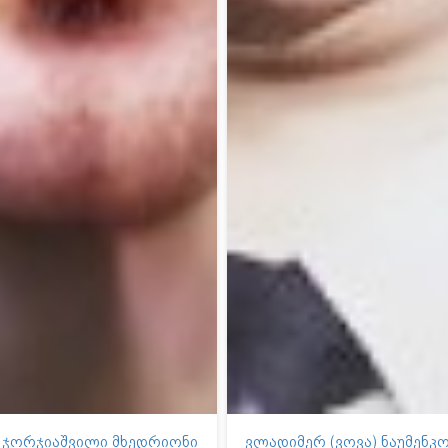
ა ჯორჯიაშვილი მხედრიონი
ვლადიმერ (ვოვა) ნაუმენკო