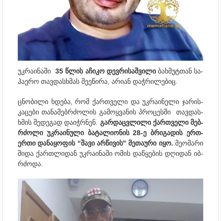
უკ­რა­ი­ნა­ში
35 წლის აჩი­კო დევ­რი­საშ­ვი­ლი
ბახ­მუტ­თან სა­
ჰა­ე­რო თავ­დას­ხმას შე­ე­წი­რა, არი­ან დაჭ­რი­ლე­ბიც.
ცნო­ბი­ლი ხდე­ბა, რომ ქარ­თვე­ლი და უკ­რა­ი­ნე­ლი ჯა­რის­
კა­ცე­ბი თა­ნა­მებ­რძო­ლის გა­მოყ­ვა­ნის პრო­ცეს­ში თავ­დას­
ხმის შე­დე­გად და­იჭრ­ნენ.
გარ­დაც­ვლი­ლი ქარ­თვე­ლი მებ­
რძო­ლი უკ­რა­ი­ნუ­ლი ბა­ტა­ლი­ო­ნის 28-ე ბრი­გა­დის ერთ-
ერთი და­ნა­ყო­ფის “შავი არ­წი­ვის" მე­თა­უ­რი იყო.
მე­ო­მა­რი
შიდა ქარ­თლი­დან უკ­რა­ი­ნა­ში ომის და­წყე­ბის დღი­დან იბ­
რძო­და.