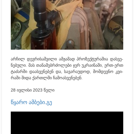
არ­ჩილ დევ­რი­საშ­ვი­ლი ამ­ჟა­მად პრო­ზექ­ტუ­რა­შია დას­ვე­
ნე­ბუ­ლი. მას თა­ნა­მებ­რძო­ლე­ბი ჯერ უკ­რა­ი­ნა­ში, ერთ-ერთ
ტა­ძარ­ში და­ას­ვე­ნე­ბენ და, სა­ვა­რა­უ­დოდ, მომ­დევ­ნო კვი­
რა­ში შიდა ქარ­თლში ჩა­მო­ას­ვე­ნე­ბენ.
28 ივლისი 2023 წელი
წყარო ამბები.გე