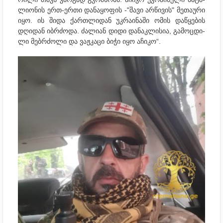
ლი­ო­ნის ერთ-ერთი და­ნა­ყო­ფის -"შავი არ­წი­ვის" მე­თა­უ­რი
იყო. ის შიდა ქარ­თლი­დან უკ­რა­ი­ნა­ში ომის და­წყე­ბის
დღი­დან იბ­რძო­და. ძა­ლი­ან დიდი და­ნაკ­ლი­სია, გა­მოც­დი­
ლი მებ­რძო­ლი და ვაჟ­კა­ცი ბიჭი იყო აჩი­კო“.