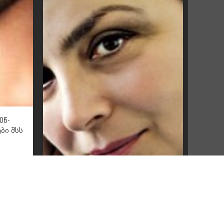
0წ-
ბი შსს