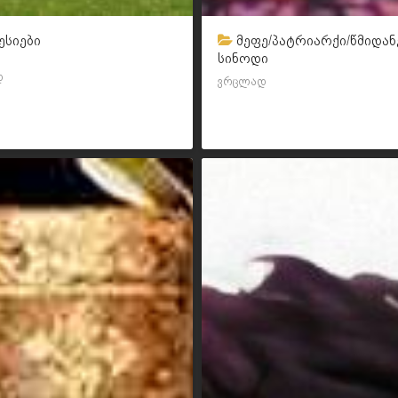
ესიები
მეფე/პატრიარქი/წმიდან
სინოდი
დ
ვრცლად