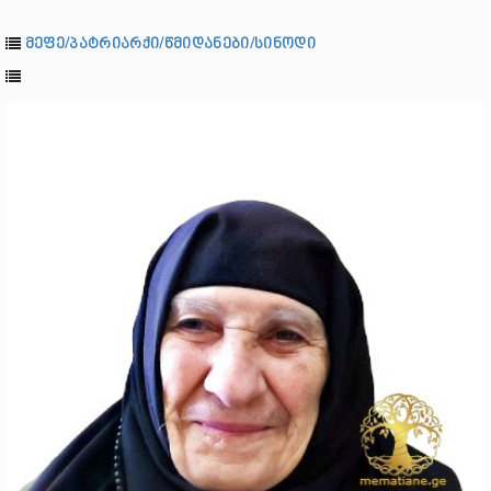
მეფე/პატრიარქი/წმიდანები/სინოდი