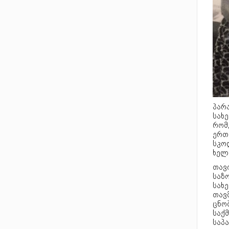
პარ
სახ
რომ
ერთს
სკო
ხელ
თავ
საზო
სახ
თავ
ცნო
საქმ
საპ