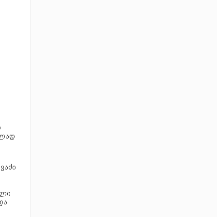
ი
ელად
ავაძი
ული
და