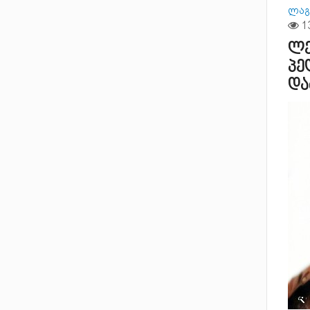
ლაგ
ლე
პე
და