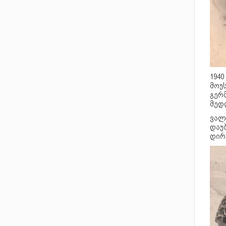
1940
მოუ
გერ
მედ
ვალ
დაუბ
დირ