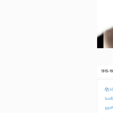
1915-19
ბმ
საი
გვა