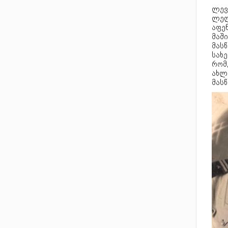
ლევ
ლელ
აფე
მაშ
მას
სახ
რომე
ახლ
მას