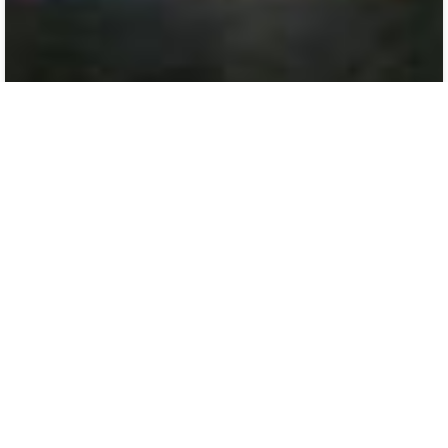
გივი პაპუაშვილი 1945-26/09/93წწ. გარდ. სოხუმი
აფხაზეთი დაბ. თბილისი
2
0