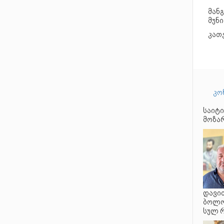
მან
მუნ
კათ
კო
საიტი
მოზარ
დავით
ბოლო 
სულ 