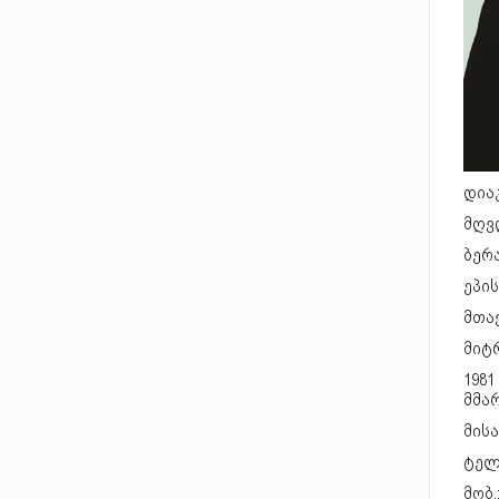
დიაკ
მღვდ
ბერა
ეპის
მთავ
მიტრ
1981
მმა
მისა
ტელ.:
მობ.: