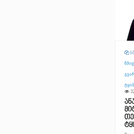
ბმ
წმი
გვარ
ტყი
ან
მი
თე
ტყ