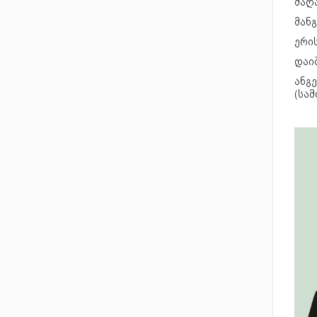
მაღ
მან
ერის
დაიბ
ანგე
(სა