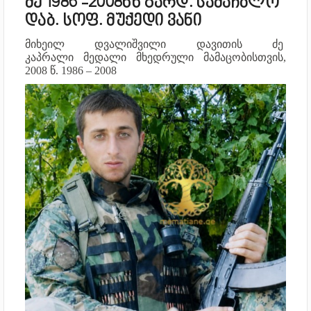
ძე 1986 -2008წწ გარდ. სამაჩბლო
დაბ. სოფ. მუქედი ვანი
მიხეილ დვალიშვილი დავითის ძე
კაპრალი
მედალი მხედრული მამაცობისთვის,
2008 წ.
1986 – 2008