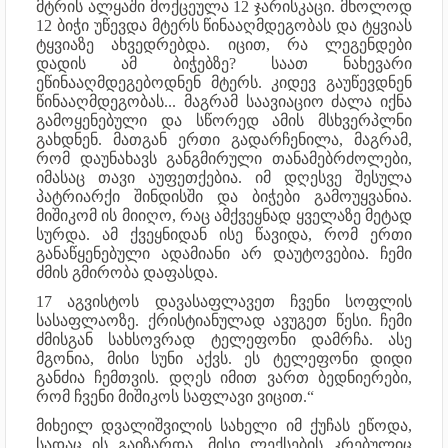
მტრის ალყაში მოქცეულა 12 ჯარისკაცი. მხოლოდ
12 ბიჭი უწევდა მტერს წინააღმდეგობას და ტყვიას
ტყვიაზე ახვედრებდა. იცით, რა ლეგენდები
დადის ამ ბიჭებზე? საათ ნახევარი
ეწინააღმდეგებოდნენ მტერს. კიდევ გაუწევდნენ
წინააღმდეგობას... მაგრამ საავიაციო ძალა იქნა
გამოყენებული და სწორედ ამის მსხვერპლნი
გახდნენ. მათგან ერთი გადარჩენილა, მაგრამ,
რომ დაუნახავს განგმირული თანამებრძოლები,
იმასაც თავი აუფეთქებია. იმ დღესვე შესულა
პატრიარქი შინდისში და ბიჭები გამოუყვანია.
მიშიკომ ის მიიღო, რაც ამქვეყნად ყველაზე მეტად
სურდა. ამ ქვეყნიდან ისე წავიდა, რომ ერთი
განაწყენებული ადამიანი არ დაუტოვებია. ჩემი
ძმის გმირობა დაფასდა.
17 აგვისტოს დავასაფლავეთ ჩვენი სოფლის
სასაფლაოზე. ქრისტიანულად ავუგეთ წესი. ჩემი
ძმისგან სახსოვრად ტელეფონი დამრჩა. ასე
მგონია, მისი სუნი აქვს. ეს ტელეფონი დიდი
განძია ჩემთვის. დღეს იმით ვართ ბედნიერები,
რომ ჩვენი მიშიკოს საფლავი ვიცით.“
მიხეილ დვალიშვილის სახელი იმ ქუჩას ეწოდა,
სადაც ის გაიზარდა. მისი ლექსების კრებულიც