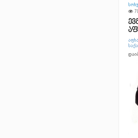
სოხ
ევ
აფ
აფხ
საქ
დაიბ