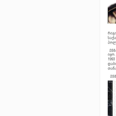
რიგი
საქ
პოლ
ევგ
იყო
199
დაბ
თანა
ევგ