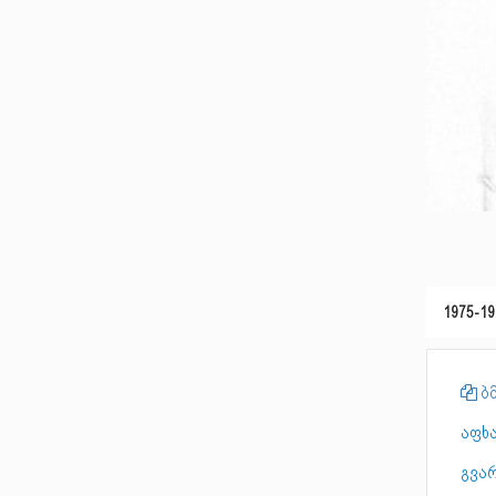
1975-19
ბმ
აფხ
გვარ