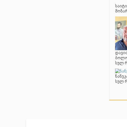
საიტი
მოზარ
დავით
ბოლო 
სულ 
ნანუკ
სულ 