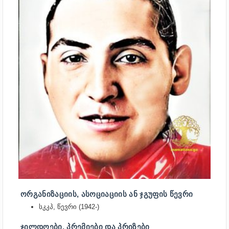
ᲝᲠᲒᲐᲜᲘᲖᲐᲪᲘᲘᲡ, ᲐᲡᲝᲪᲘᲐᲪᲘᲘᲡ ᲐᲜ ᲯᲒᲣᲤᲘᲡ ᲬᲔᲕᲠᲘ
სკკპ, წევრი (1942-)
ᲯᲘᲚᲓᲝᲔᲑᲘ, ᲞᲠᲔᲛᲘᲔᲑᲘ ᲓᲐ ᲞᲠᲘᲖᲔᲑᲘ