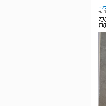
თელ
ლა
ომ