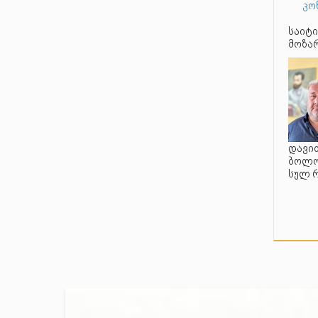
კო
საიტი
მოზარ
დავით
ბოლო 
სულ 