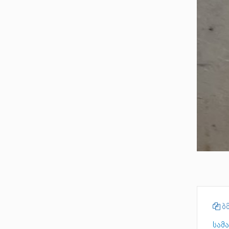
ბმ
სამა