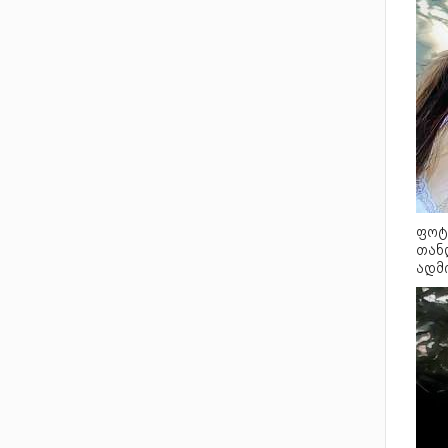
ფოტ
თან
ადმ