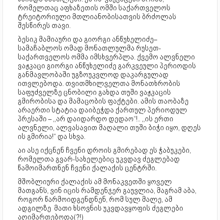
რომელთაც აფხაზეთის ომში საქართველოს
ტრეიტორიული მთლიანობისათვის ბრძოლას
შესწირეს თავი.
ბესიკ მამიაური და გიორგი ანწუხელიძე–
სამაჩაბლოს ომად მონათლულმა რუსეთ-
საქართველოს ომმა იმსხვერპლა. ქვემო ალვნელი
ვაჟკაცი გიორგი ანწუხელიძე გარკვეული პერიოდის
განმავლობაში უგზოუკვლოდ დაკარგულად
ითვლებოდა. თვითმხილველთა მონათხრობის
საფუძველზე ცნობილი გახდა თუში ვაჟკაცის
გმირობისა და მამაცობის ფაქტები. ამის თაობაზე
არაერთი სტატია დაიბეჭდა ქართულ პერიოდულ
პრესაში – ,,არ დაიდარდო დედაო“!.. ,,ის ერთი
ალვნელი, ალვასავით მაღალი თუში ბიჭი იყო, დღეს
ის გმირია!“ და სხვა.
აი ასე იქცნენ ჩვენი დროის გმირებად ეს ჭაბუკები,
რომელთა გვარ-სახელებიც უკვდავ ძეგლებად
წამოიმართნენ ჩვენი ქალაქის ცენტრში.
მშობლიური ქალაქის ამ მონაკვეთში ყოველ
მათგანს, ვინ იცის რამდენჯერ გაუვლია, მაგრამ აბა,
როგორ წარმოიდგენდნენ, რომ სულ მალე, ამ
ადგილზე მათი ხსოვნის უკვდავყოფის ძეგლები
აღიმართებოდა(?!)