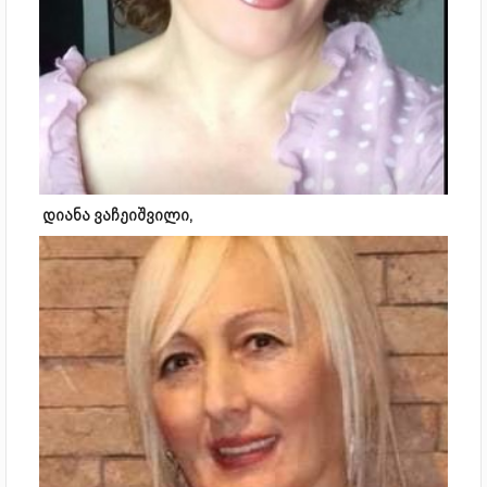
დიანა ვაჩეიშვილი,