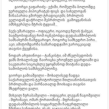
აღმართულ მემორალურ დაფებზე, აი ისინიც:
გიორგი ჯაფარიძე - ექიმი, რომელმა ბოლომდე
უერთგულა ჰიპოკრატეს ფიცს და სახელოვან
წინაპართა გმირულ ტრადიციებს, ბრძოლის
ველიდან დაჭრილი მებრძოლის გამოყვანისას
იმსხვერპლა მტრის ტყვიამ...
ბექა უშარაული – ოფიცერი, ოციოდე წლის ჭაბუკი,
ბავშვობიდანვე რომ ოცნებობდა დედასამშობლოს
სამსახურში ჩამდგარიყო, როგორც სამხედრო პირი...
აკი, ამიტომდარჩა სამარადდჟამო ჯაროცკაცად
თავისი ქვეყნისა.
ნოდარ არუთინოვი – ტანკისტი, იმ ძნელბედობის
ჟამს მოხალისედ ჩაირიცხა ეროვნულ გვარდიაში და
საკუთარი სიცოცხლე უყოყმანოდ მიიტანა დედა-
საშობლოს სამსხვერპლოზე.
გიორგი გამიაშვილი – მოხალისედ ჩადგა
საქართველოს ტერიტორიული მთლიანობისათვის
ბრძოლაში და პირნათალდ მოიხადა თავისი
მხედრული ვალი.
მიხეილ ზურაბაშვილი – ოფიცერი, ლევან ჩაგოშვილი
- მფრინავი, ომარ ქორთოშიძე - მფრინავი -
დედასამშობლოს სიყვარულში ჩაფერფლილი
წმინდა სანთლები. ეს ის ვაჟკაცები არიან,