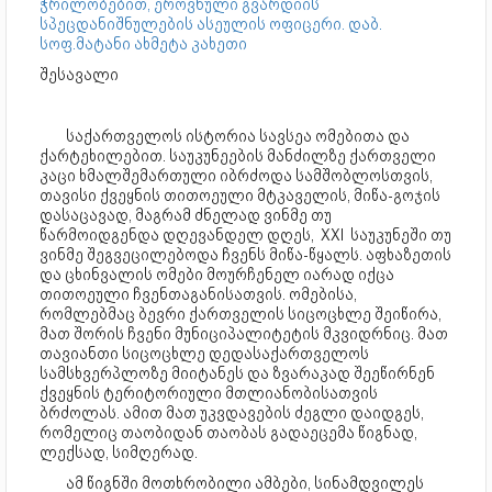
ჭრილობებით, ეროვნული გვარდიის
სპეცდანიშნულების ასეულის ოფიცერი. დაბ.
სოფ.მატანი ახმეტა კახეთი
შესავალი
საქართველოს ისტორია სავსეა ომებითა და
ქარტეხილებით. საუკუნეების მანძილზე ქართველი
კაცი ხმალშემართული იბრძოდა სამშობლოსთვის,
თავისი ქვეყნის თითოეული მტკაველის, მიწა-გოჯის
დასაცავად, მაგრამ ძნელად ვინმე თუ
წარმოიდგენდა დღევანდელ დღეს, XXI საუკუნეში თუ
ვინმე შეგვეცილებოდა ჩვენს მიწა-წყალს. აფხაზეთის
და ცხინვალის ომები მოურჩენელ იარად იქცა
თითოეული ჩვენთაგანისათვის. ომებისა,
რომლებმაც ბევრი ქართველის სიცოცხლე შეიწირა,
მათ შორის ჩვენი მუნიციპალიტეტის მკვიდრნიც. მათ
თავიანთი სიცოცხლე დედასაქართველოს
სამსხვერპლოზე მიიტანეს და ზვარაკად შეეწირნენ
ქვეყნის ტერიტორიული მთლიანობისათვის
ბრძოლას. ამით მათ უკვდავების ძეგლი დაიდგეს,
რომელიც თაობიდან თაობას გადაეცემა წიგნად,
ლექსად, სიმღერად.
ამ წიგნში მოთხრობილი ამბები, სინამდვილეს