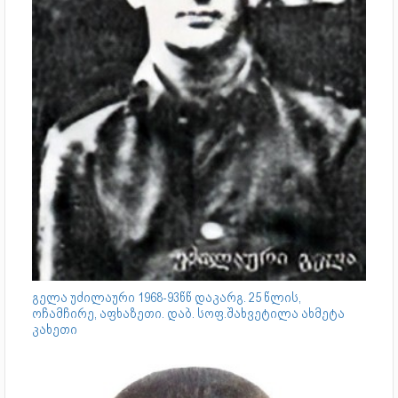
გელა უძილაური 1968-93წწ დაკარგ. 25 წლის,
ოჩამჩირე, აფხაზეთი. დაბ. სოფ.შახვეტილა ახმეტა
კახეთი