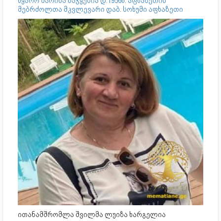
წყარო მარინა ნაჭყებია დ.1956წ. აფხაზეთის
მებრძოლთა მკვლევარი დაბ. სოხუმი აფხაზეთი
ითანამშრომლა შვილმა ლუიზა ხარგელია