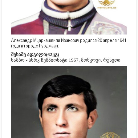
Александр Мцариашвили Иванович родился 20 апреля 1941
года в городе Гурджаан.
მესამე ადგილი(62კგ)
სამბო - სსრკ ჩემპიონატი 1967, მოსკოვი, რუსეთი