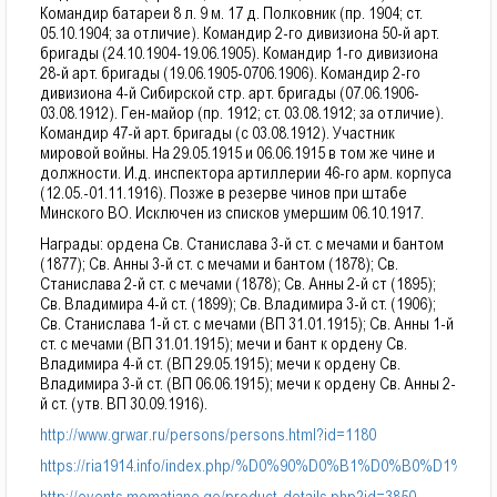
Командир батареи 8 л. 9 м. 17 д. Полковник (пр. 1904; ст.
05.10.1904; за отличие). Командир 2-го дивизиона 50-й арт.
бригады (24.10.1904-19.06.1905). Командир 1-го дивизиона
28-й арт. бригады (19.06.1905-0706.1906). Командир 2-го
дивизиона 4-й Сибирской стр. арт. бригады (07.06.1906-
03.08.1912). Ген-майор (пр. 1912; ст. 03.08.1912; за отличие).
Командир 47-й арт. бригады (с 03.08.1912). Участник
мировой войны. На 29.05.1915 и 06.06.1915 в том же чине и
должности. И.д. инспектора артиллерии 46-го арм. корпуса
(12.05.-01.11.1916). Позже в резерве чинов при штабе
Минского ВО. Исключен из списков умершим 06.10.1917.
Награды: ордена Св. Станислава 3-й ст. с мечами и бантом
(1877); Св. Анны 3-й ст. с мечами и бантом (1878); Св.
Станислава 2-й ст. с мечами (1878); Св. Анны 2-й ст (1895);
Св. Владимира 4-й ст. (1899); Св. Владимира 3-й ст. (1906);
Св. Станислава 1-й ст. с мечами (ВП 31.01.1915); Св. Анны 1-й
ст. с мечами (ВП 31.01.1915); мечи и бант к ордену Св.
Владимира 4-й ст. (ВП 29.05.1915); мечи к ордену Св.
Владимира 3-й ст. (ВП 06.06.1915); мечи к ордену Св. Анны 2-
й ст. (утв. ВП 30.09.1916).
http://www.grwar.ru/persons/persons.html?id=1180
https://ria1914.info/index.php/%D0%90%D0%B1%D0%
http://events.mematiane.ge/product-details.php?id=3850