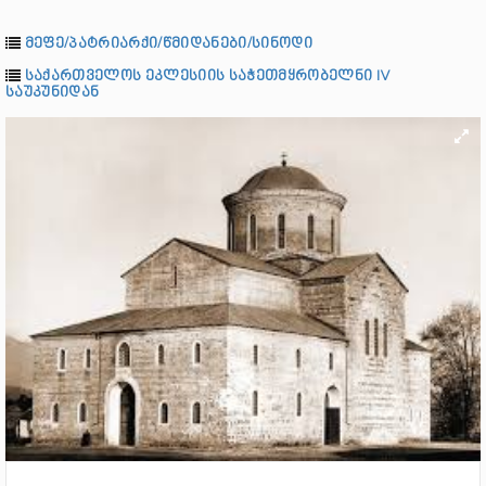
მეფე/პატრიარქი/წმიდანები/სინოდი
საქართველოს ეკლესიის საჭეთმყრობელნი IV
საუკუნიდან