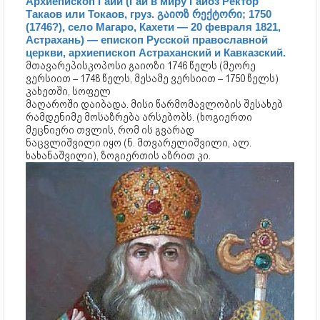
Архиепископ Гаий (Гай в миру Гайоз Ректор
Такаов или Токаов, груз. გაიოზ რექტორი; 1750
(1746?), село Магаро, Кахети — 20 февраля 1821,
Астрахань) — епископ Русской православной
церкви, архиепископ Астраханский и Кавказский.
მთავარეპისკოპოსი გაიოზი 1746 წელს (მეორე
ვერსიით – 1748 წელს, მესამე ვერსიით – 1750 წელს)
კახეთში, სოფელ
მაღაროში დაიბადა. მისი წარმომავლობის შესახებ
რამდენიმე მოსაზრება არსებობს. (ხოგიერთი
მეცნიერი თვლის, რომ ის გვარად
ნაცვლიშვილი იყო (ნ. მთვარელიშვილი, ალ.
ხახანაშვილი), ზოგიერთის აზრით კი.