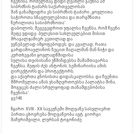
ჩვენისა, რომელმაც დიდი ღვაწლი გაუწია ამ
სიბრძნის ტაძარს საქართველოსას.
მან განამდიდრა ეს სიბრძნის ტაძარი „ყოვლითა
საჭიროთა სწავლულებითა და თარგმნითა
წერილითა სასიბრძნოთა“.
დაბოლოს, შევევედროთ უფალსა ჩვენსა, რომ ჩვენი
მეფე უდიდე- ბულესით სახლეულებით მისით
მრავალჟამიერ კეთილად და
უვნებელად იმყოფებოდეს, და კვალად, რათა
გარდამოავლინოს ზეცით მაღალმან მან ნიჭი და
კურთხევანი ყოვლადწმიდისა
სულისა თვისისანი უწმინდესსა მამამთავარსა
ჩვენსა, მეფის ძეს ანტონის, სემინარიისა ამის
ღირექტორს და პროტექტორს,
და აქაურთა გნოსისთა დიდასკალოსსა, და ჩვენთა
მშრომელთა ამას უსამღვრთოესსა პალატსა შინა,
მოგვცეს ძალი სრულყოფად თანამდებობისა
ჩვენისა“.
გვ146
წყარო: XVIII - XX საუკუნეში მოღვაწე სასულიერთ
პირთა ცხოვრება მოღვაწეობა ავტ. გიორგი
მაჩურიშვილი, ლურსაბ ტოგონიძე