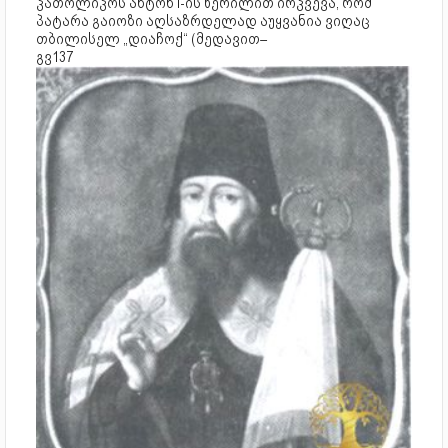
კათოლიკოს ანტონ I-ის წერილით ირკვევა, რომ
პატარა გაიოზი აღსაზრდელად აუყვანია ვიღაც
თბილისელ „დიაჩოქ“ (მედავით–
გვ137