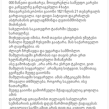
000 მანეთი დაიხარჯა, მოივერცხლა სამეუფო კარები
და კანველზე განლაგებული 4 ხატი.
მთავარეპისკოპოსი გაიოზი 1821 წლის 21 თებერვალს
გარდაიცვალა. იგი დიდი პატივით დაკრძალეს
ასტრახანის ყოვლადწმინდა ღვთისმშობლის
მიძინების
სახელობის საკათედრო ტაძარში (ქვედა
სართულზე).
მიუხედავად იმისა, რომ თავისი ცხოვრების უმეტესი
ნაწილი მეუფემ რუსეთში გაატარა, მას საქართველო
არ ღავიწყებია. ის
ძლიერ ზრუნავდა და უყვარდა სამშობლო.
მამულისადმი გრძნობას იგი თავის ერთ-ერთ
ხელნაწერზე გაკეთებული მინაწერში
ასე გამოხატავს: „არა არს-რა ესრეთ ტკბილი, ვით
მამულის სიყვარული”. არამცთუ სიტყვით, საქმითაც
გვიჩვენა მეუფე გაიოსმა
მამულისადმი სიყვარული. ამას ამტკიცებს მისი
მრავალი თხზხულება, როგორც საკუთარი, ისე
ნათარგმნი.
მეუფე გაიოზი გამორჩეული მქადაგებელიც ყოფილა.
ამის
დასტურად გთავაზობთ თელავის სასულიერო
სემინარიის გახსნის დღეს წარმოთქმულ ქადაგებას:
„ყოველივე საქმე ამით არის დიდ და კეთილ, ოდეს