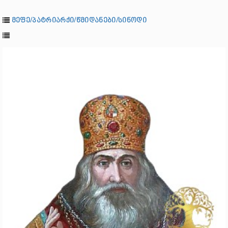
მეფე/პატრიარქი/წმიდანები/სინოდი