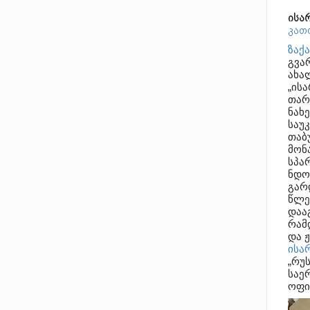
ისა
კათ
ზაქა
გვა
ახა
„ის
თარგ
ნახ
საუ
თაბ
მონ
სპა
ნდო
გარ
წლე
დაა
რამ
და 
ისა
„რუ
საე
ოფი