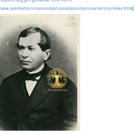
//dspace.nplg.gov.ge/handle/1234/189107
//www.opentextnn.ru/censorship/russia/dorev/persona/cenzory/index.html