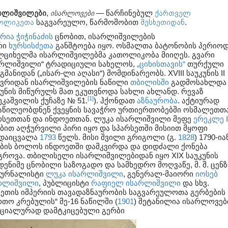
რლიშვილები
,
ისარლოვები
— წარჩინებულ
ქართველ
ოლიკეთა
საგვარეულო, წარმოშობით
მესხეთიდან
.
რია ჭიჭინაძის
ცნობით, ისარლიშვილების
რი
ხურსისძეთა
განშტოება იყო. ოსმალთა ბატონობის პერიოდ
ლციხელმა ისარლიშვილებმა კათოლიკობა მიიღეს. გვარი
არლიშვილი“ ტრადიციული სახელოს,
„ციხისთავის“
თურქული
მანიდან („ისარ-ლი აღასი“) მომდინარეობს. XVIII საუკუნის II
ევრიდან ისარლიშვილების ნაწილი
თბილისში
გადმოსახლდა 
კუნის მიწურულს მათ ეკუთვნოდა სახლი ახლანდ. რევაზ
[1]
უკაშვილის ქუჩაზე № 51.
). ჰქონდათ
აზნაურობა
. აქტიურად
აწილეობდნენ ქვეყნის სავაჭრო ურთიერთობებში ოსმალეთთა
რსეთთან და ინდოეთთან. ლუკა ისარლიშვილი მეფე
ერეკლე I
ბით აღჭურვილი პირი იყო და სპარსეთში მისიით მყოფი
დაიცვალა
1793
წელს. მისი შვილი გრიგოლი (გ.
1828
) 1790-ია
ბის ბოლოს ინდოეთში დამკვირდა და დიდძალი ქონება
გროვა. თბილისელი ისარლიშვილებიდან იყო XIX საუკუნის
დენიმე ცნობილი საზოგადო და სამხედრო მოღვაწე, მ. შ. ცენ
ჟურნალისტი
ლუკა ისარლიშვილი
, გენერალ-მაიორი
იოსებ
რლიშვილი
, პუბლიცისტი
რაფიელ ისარლიშვილი
და სხვ.
სეთის იმპერიის თავადაზნაურობის საგვარეულოთა გერბების
რთო კრებულის“ მე-16 ნაწილში (
1901
) შეტანილია ისარლოვებ
ციალურად დამტკიცებული გერბი