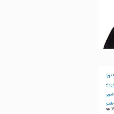
ბმ
რუს
გვა
გამ