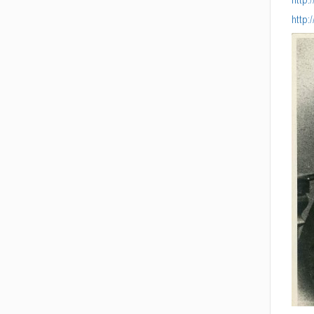
http:
http: