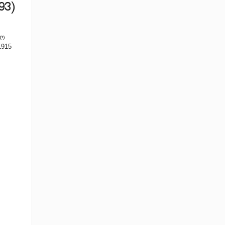
93)
ხო
1915