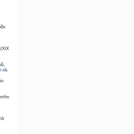
ში
(XIX
ნ,
I
-ის
ნი
ზორი
ის