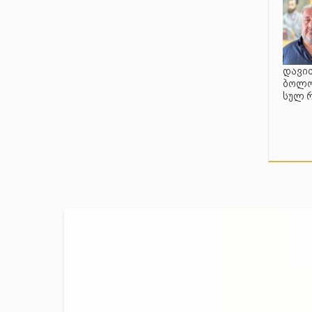
დავით
ბოლო 
სულ 