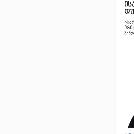
ის
დუ
ისარ
მრჩ
შემდ