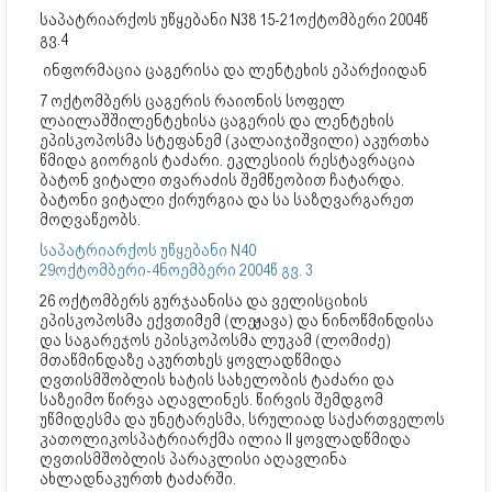
საპატრიარქოს უწყებანი N38 15-21ოქტომბერი 2004წ
გვ.4
ინფორმაცია ცაგერისა და ლენტეხის ეპარქიიდან
7 ოქტომბერს ცაგერის რაიონის სოფელ
ლაილაშშილენტეხისა ცაგერის და ლენტეხის
ეპისკოპოსმა სტეფანემ (კალაიჯიშვილი) აკურთხა
წმიდა გიორგის ტაძარი. ეკლესიის რესტავრაცია
ბატონ ვიტალი თვარაძის შემწეობით ჩატარდა.
ბატონი ვიტალი ქირურგია და სა საზღვარგარეთ
მოღვაწეობს.
საპატრიარქოს უწყებანი N40
29ოქტომბერი-4ნოემბერი 2004წ გვ. 3
26 ოქტომბერს გურჯაანისა და ველისციხის
ეპისკოპოსმა ექვთიმემ (ლეჟავა) და ნინოწმინდისა
და საგარეჯოს ეპისკოპოსმა ლუკამ (ლომიძე)
მთაწმინდაზე აკურთხეს ყოვლადწმიდა
ღვთისმშობლის ხატის სახელობის ტაძარი და
საზეიმო წირვა აღავლინეს. წირვის შემდგომ
უწმიდესმა და უნეტარესმა, სრულიად საქართველოს
კათოლიკოსპატრიარქმა ილია II ყოვლადწმიდა
ღვთისმშობლის პარაკლისი აღავლინა
ახლადნაკურთხ ტაძარში.