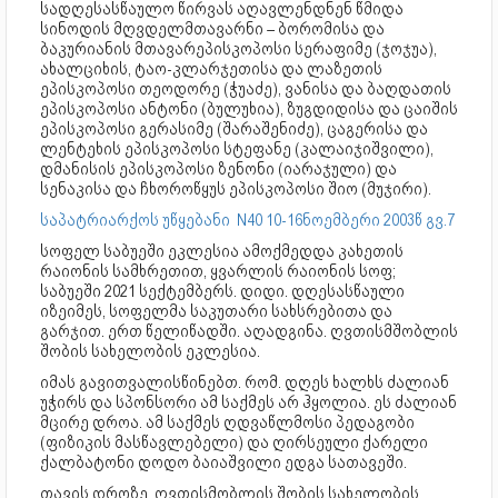
სადღესასწაულო წირვას აღავლენდნენ წმიდა
სინოდის მღვდელმთავარნი – ბორომისა და
ბაკურიანის მთავარეპისკოპოსი სერაფიმე (ჯოჯუა),
ახალციხის, ტაო-კლარჯეთისა და ლაზეთის
ეპისკოპოსი თეოდორე (ჭუაძე), ვანისა და ბაღდათის
ეპისკოპოსი ანტონი (ბულუხია), ზუგდიდისა და ცაიშის
ეპისკოპოსი გერასიმე (შარაშენიძე), ცაგერისა და
ლენტეხის ეპისკოპოსი სტეფანე (კალაიჯიშვილი),
დმანისის ეპისკოპოსი ზენონი (იარაჯული) და
სენაკისა და ჩხოროწყუს ეპისკოპოსი შიო (მუჯირი).
საპატრიარქოს უწყებანი N40 10-16ნოემბერი 2003წ გვ.7
სოფელ საბუეში ეკლესია ამოქმედდა კახეთის
რაიონის სამხრეთით, ყვარლის რაიონის სოფ;
საბუეში 2021 სექტემბერს. დიდი. დღესასწაული
იზეიმეს, სოფელმა საკუთარი სახსრებითა და
გარჯით. ერთ წელიწადში. აღადგინა. ღვთისმშობლის
შობის სახელობის ეკლესია.
იმას გავითვალისწინებთ. რომ. დღეს ხალხს ძალიან
უჭირს და სპონსორი ამ საქმეს არ ჰყოლია. ეს ძალიან
მცირე დროა. ამ საქმეს ღდვაწლმოსი პედაგობი
(ფიზიკის მასწავლებელი) და ღირსეული ქარელი
ქალბატონი დოდო ბაიაშვილი ედგა სათავეში.
თავის დროზე ღვთისმობლის შობის სახელობის