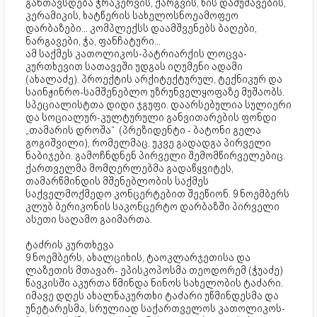
განთავსდება ჭრაკერვის, ქარგვის, ხის დამუშავების,
კერამიკის, ხატწერის სახელოსნოეამოფეო
დარბაზები... კომპლექსს დაამშვენებს ბაღები,
ნარგავები, ჭა, ფანჩატური...
ამ საქმეს კათოლიკოს-პატრიარქის ლოცვა-
კურთხევით სათავეში უდგას იღუმენი ადამი
(ახალაძე). პროექტის არქიტექტურულ, ტექნიკურ და
საინჟინრო-სამშენებლო უზრუნველყოფაზე მუშაობს.
სპეციალისტთა დიდი ჯგუფი. დაარსებულია სულიერი
და სოციალურ-კულტურული განვითარების ფონდი
„თამარის დროშა“ (პრეზიდენტი - ბატონი გელა
გოგიშვილი), რომელმაც. უკვე გადადგა პირველი
ნაბიჯები. გამოჩნდნენ პირველი შემომწირველებიც.
ქართველმა მომღერლებმა გადაწყვიტეს,
თამარწმინდის მშენებლობის საქმეს
საქველმოქმედო კონცერტებით შეეწიონ. 9 ნოემბერს
კლუბ ბერიკონის საკონცერტო დარბაზში პირველი
ასეთი საღამო გაიმართა.
ტაძრის კურთხევა
9 ნოემბერს, ახალციხის, ტაოკლარჯეთისა და
ლაზეთის მთავარ- ეპისკოპოსმა თეოდორემ (ჭუაძე)
წავკისში აკურთა წმინდა ნინოს სახელობის ტაძარი.
იმავე დღეს ახალნაკურთხი ტაძარი უწმინდესმა და
უნეტარესმა, სრულიად საქართველოს კათოლიკოს-