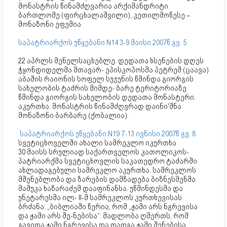
მონასტრის წინამძღვარია არქიმანდრიტი
ბართლომე (ფირცხალაშვილი), კეთილმოწესე –
მონაზონი ეფემია
საპატრიარქოს უწყებანი N14 3-9 მაისი 2007წ გვ. 5
22 აპრლს მენელსაცხებლე. დედათა ხსენების დღეს
ჭყონდიდელმა მთავარ- ეპისკოპოსმა პეტრემ (ცაავა)
აბაშის რაიონის სოფელ სუჯუნის წმინდა გიორგის
სახელობის ტაძრის მიმდე- ბარე ტერიტორიაზე
წმინდა გიორგის სახელობის დედათა მონასტერი.
აკურთხა. მონასტრის წინამძღვრად დაინი'შნა
მონაზონი ბარბარე (ქობალია).
საპატრიარქოს უწყებანი N19 7-13 ივნისი 2007წ გვ. 8
სვეტიცხოველში ახალი სამრეკლო იკურთხა
30 მაისს სრულიად საქართველოს კათოლიკოს-
პატრიარქმა სვეტიცხოვლის საკათედრო ტაძარში
ახლადაგებული სამრეკლო აკურთხა. სამრეკლოს
მშენებლობა და ზარების დამზადება ბიზნესმენმა
მამუკა ხაზარაძემ დააფინანსა. უწმინდესმა და
უნეტარესმა ილ- II-მ სამრეკლოს კურთხევისას
ბრძანა: „ბიბლიაში წერია, რომ „ჟამი არს ნგრევისა
და ჟამი არს შე-ნებისა“. მადლობა ღმერთს, რომ
გავიდა ჟამი ნგრევისა და დადგა ჟამი შენებისა.