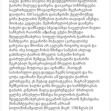
ააგეს. ჟამთა სიავისა თუ დაუდევრობის წყალობით,
ტაძარი მალევე დაინგრა, დაიკარგა სიწმინდეები,
საკურთხეველი მრავალწლოვანი მცენარეებით
დაიფარა. XXI საუკუნის დასაწყისში ქველმოქმედ
გოჩა ჭიღლაძის შემწებით ტაძარი თავიდან აშენდა,
მოიხატა კედლები, შემოწირულობებით დაიწერა
ხატები და დამზადდა სხვადასხვა საეკლესიო ნივთი.
საჩხერის რაიონში ამჟამად ექვსი მოქმედი
მღვდელმსახურია. სოფელ სხვიტორის ტაძრის წი-
ნამძღვარი, დეკანოზი მიქაელი (კირვალიძე)
გარჯასა და შრომას არ აკლებს როგორც თავის ტა-
ძარს, ისე სოფელ ჩიხას წმინდა სამების ახლად
გახსნილი ტაძრის მრევლს. საზეიმო წირვის
დასრულების შემდეგ მამა მიქაელმა ტაძარში
შეკრებილ მცირერიცხოვან მრევლს ტაძრის
კურთხევა მიულოცა და აღნიშნა: „რაოდენ
სასიხარულო დღე დაუდგა ჩვენს სოფელს და რა
ცოტა ადამიანი შეიკრიბა ამ უდიდესი ტაძრის
კურთხევაზე; ეს მეტად გულსატკენია, მაგრამ უფლის
შემწეობით, ხალხი გონს მოეგება და სარწმუნოებას,
ტაძარს, ღმერთს მალე დაუბრუნდება!“ ბრძოლის
ველზე არსებული წმინდა ნიკოლოზის ტაძრის
მღვდელმსახურების დეკანოზ ბესარიონ მენაბდისა
(წინამძღვარი) და დეკანოზ აბრაამ
სოლომონაშვილის მრევლის მიერ. 1795 წლის 24