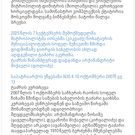
კომპლექსის მშენებლობა ბათუმისა და ქობულეთის
მიტროპოლიტ დიმიტრის (შიოლაშვილი) კურთხევით
ხორციელდება. სამონასტრო კომპლექსის ქტიტორია
მოსკოვში მოღვაწე ბიზნესმენი, ბატონი შალვა
ბრეუსი.
2025 წლის 7 სექტემბერს შემოქმედელმა
მიტროპოლიტმა იოსებმა (კიკვაძე) ჩოხატაურის
მუნიციპალიტეტის სოფელ მეწიეთში წმინდა
დიდმოწამე გიორგის სახელობის ახლად
აღდგენილი ტაძარი აკურთხა.
ტაძრის წინამძღვრად დადგინდა არქიმანდრიტი
მიქაელი (დოლიძე).
საპატრიარქოს უწყებანი N30 4-10 ოქტომბერი 2007წ გვ.
13
ტაძრის კურთხევა
2007 წლის 1 ოქტომბერს საჩხერის რაონის სოფელ
ჩიხაში წმინდა სამების სახელობის ტაძარი გაიხსნა.
კურთხევას ესწრებოდნენ და საზეიმო წირვაში
მონაწილეობდნენ ადგილობრივი
მღვდელმსახურები: არქიმანდრიტი ზოსიმე
(ყაველაშვილი), დეკანოზი მიქაელი (კირვალიძე) და
მღვდელი არკადი (ივანიშვილი). აღნიშნული ტაძარი
თავდაპირველად 1910 წელს ბერძენმა მშენებლებმა