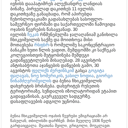
ივნისს დააპატიმრეს ალექსანდრე ლანდიას
ბინაზე. პირველად დაკითხეს 11 ივლისს.
დაკითხვაზე განაცხადა, რომ აპირებდა
ჩეხოსლოვაკიაში გადასახლებას სასოფლო-
სამეურნეო ფირმაში და საქართველოში ჩამოვიდა
ოჯახის წევრების წასაყვანად. 30
ივლისს
ჩეკას
რწმუნებულმა ჯალაღანიამ განიხილა
ჩხიკვიშვილის საქმე და მოითხოვა მისი
მოთავსება
რსფსრ
-ს რომელიმე საკონცენტრაციო
ბანაკში ხუთი წლის ვადით, შემდგომში კი საქჩეკას
კოლეგიისთვის შეტყობინება შემდეგი
გადაწყვეტილების მისაღებად. 28 აგვისტოს
ანტისაბჭოთა აჯანყების დაწყების გამო, 30
აგვისტოს
ფელიქს ძერჟინსკიმ
გასცა
გოგიტა
ფაღავას
,
ნოე ხომერიკის
,
ვასილ ნოდია
,
გიორგი
წინამძღვრიშვილის
და ბენია ჩხიკვიშვილის
დახვრეტის ბრძანება. დახვრიტეს რუსეთის
ტერიტორიაზე, სუზდალის იზოლატორიდან ეტაპით
გადაყვანისას, გაურკვეველ სადგურზე.
დასაფლავების ადგილი უცნობია.
ბენია ჩხიკვიშვილის ოჯახის წევრები ემიგრაციაში არ
წასულან, თბილისში დარჩნენ. მისი მეუღლე 1936 წელს
გარდაიცვალა. შუათანა შვილი, გრიგოლი, მოუკლავთ.