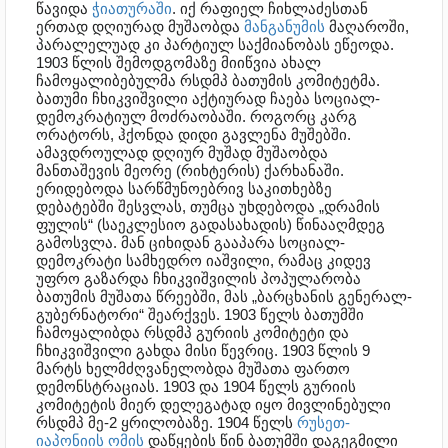
წავიდა
ჭიათურაში
. იქ რაფიელ ჩიხლაძესთან
ერთად დღიურად მუშაობდა
მანგანუმის
მაღაროში,
პარალელუად კი პარტიულ საქმიანობას ეწეოდა.
1903 წლის შემოდგომაზე მიიწვია ახალ
ჩამოყალიბებულმა რსდმპ ბათუმის კომიტეტმა.
ბათუმი ჩხიკვიშვილი აქტიურად ჩაება სოციალ-
დემოკრატიულ მოძრაობაში. როგორც კარგ
ორატორს, ჰქონდა დიდი გავლენა მუშებში.
ამავდროულად დღიურ მუშად მუშაობდა
მანთაშევის მეორე (რიხტერის) ქარხანაში.
ერიდებოდა სარწმუნოებრივ საკითხებზე
დებატებში შესვლას, თუმცა უხდებოდა „დრამის
ფულის“ (საეკლესიო გადასახადის) წინააღმდეგ
გამოსვლა. მან ციხიდან გააპარა სოციალ-
დემოკრატი სამხედრო იაშვილი, რამაც კიდევ
უფრო გაზარდა ჩხიკვიშვილის პოპულარობა
ბათუმის მუშათა წრეებში, მას „ბარცხანის გენერალ-
გუბერნატორი“ შეარქვეს. 1903 წელს ბათუმში
ჩამოყალიბდა რსდმპ გურიის კომიტეტი და
ჩხიკვიშვილი გახდა მისი წევრიც. 1903 წლის 9
მარტს ხელმძღვანელობდა მუშათა ფართო
დემონსტრაციას. 1903 და 1904 წელს გურიის
კომიტეტის მიერ დელეგატად იყო მივლინებული
რსდმპ მე-2 ყრილობაზე. 1904 წელს
რუსეთ-
იაპონიის ომის
დაწყების წინ ბათუმში დაგეგმილი