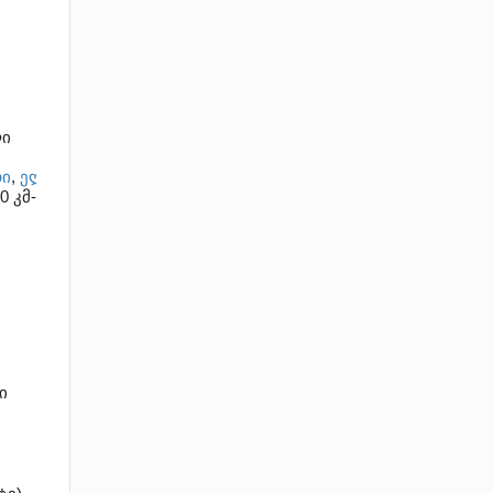
ლი
ი
,
ელიზაბეტალი
,
 კმ-
ი