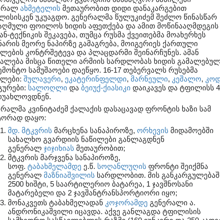
ერალ
ახმეტელის
მეთაურობით დიდი დანაკარგებით
ლისისკენ უკუაგდო. გენერალმა წულუკიძემ შეძლო წინასწარ
აღმული ფოილოს ხიდის აფეთქება და ამით მოწინააღმდეგის
ან-ტექნიკის შეკავება, თუმცა რუსმა ქვეითებმა მოახერხეს
ნარის მეორე ნაპირზე გამაგრება, მოიგერიეს ქართული
ილების კონტრშეტევა და პლაცდარმი შეინარჩუნეს. ამან
უალება მისცა წითელი არმიის სარდლობას ხიდის გამალებუ
ემონტო სამუშაოები დაეწყო. 16-17 თებერვალს რუსებმა
ლები:
შულავერი
,
ეკატერინფელდი
,
მარნეული
,
კეშალო
,
კოდ
გურები:
სალოღლი
და
ბეიუქ-ქიასიკი
დაიკავეს და ტფილისს 40
მიუახლოვდნენ.
ერალმა კვინიტაძემ ქალაქის დასაცავად ფრონტის ხაზი სამ
ტორად დაყო:
მდ. მტკვრის
მარცხენა სანაპიროზე,
ორხევის
მიდამოებში
სახალხო გვარდიის ნაწილები განლაგდნენ
გენერალ
ჯიჯიხიას
მეთაურობით;
მტკვრის მარჯვენა სანაპიროზე,
სოფ.
ტაბახმელამდე
ე.წ.
სოღანლუღის
ფრონტი შეიქმნა
გენერალ
მაზნიაშვილის
სარდლობით. მის განკარგულებაშ
2500 ხიშტი, 5 საარტილერიო ბატარეა, 1 ჯავშნოსანი
მატარებელი და 2 ჯავშანტრანსპორტიორი იყო;
მონაკვეთს ტაბახმელადან
კოჯორამდე
გენერალი ა.
ანდრონიკაშვილი იცავდა. აქვე განლაგდა ტფილისის