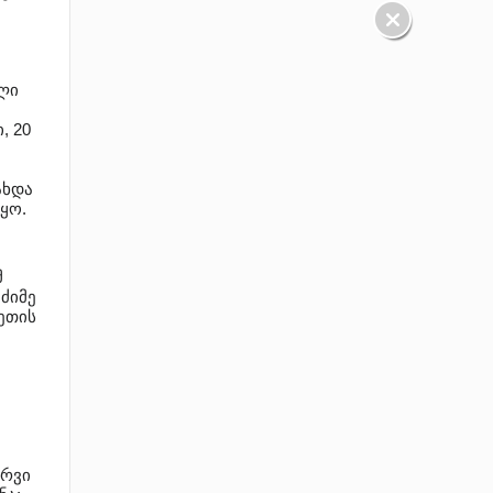
ლი
, 20
ახდა
ყო.
მ
ძიმე
ეთის
ერვი