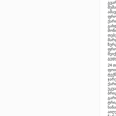
გვა
შემ
ამა
ფრო
ქარ
გახ
მოწი
თებ
მარ
ზურ
ფრო
შეი
გედ
24 
ფოი
ტექ
ჯარ
ქარ
უკუ
ბრი
გარ
ტრი
სან
აიღ