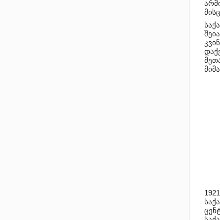
არმ
მისც
საქ
შეი
კვინ
დაქ
მეთ
მიმ
1921
საქ
ცენ
საქ