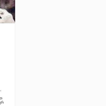
ა
,
თ
ურ