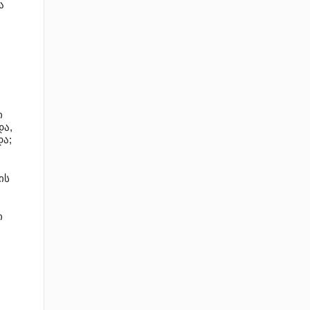
ა
ი
და,
ა;
ის
ი