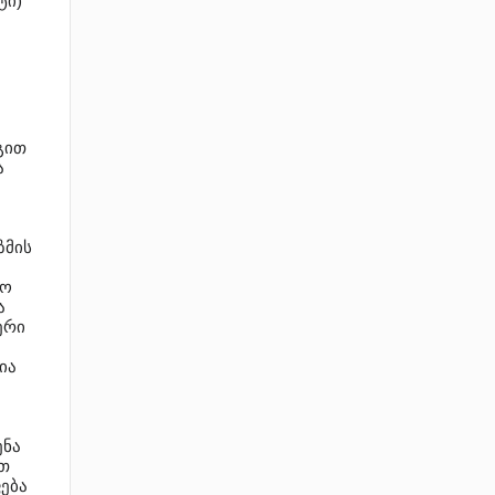
ტი)
გით
ა
ზმის
ლო
ა
ერი
ია
ენა
თ
ფება