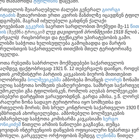
ს თამაშობდა
ტფილისის
დაცვაში.
ართველოს შეიარაღებული ძალები გენერალ
გიორგი
ნიტაძის
მეთაურობით ერთი კვირის მანძილზე იცავდნენ ტფილ
ადგომებს, მაგრამ იძულებული გახდნენ ქალაქი
ტოვებინათ
გეკერის
საერთო სარდლობით მოქმედი მე-11
წი
იის
(შექმნა ტროცკიმ
ლევ დავიდოვიჩ ბრონშტეინი 1918 წლის 
ერვალს)
რიცხობრივი და ტექნიკური უპირატესობის გამო.
ლისში საბჭოთა ხელისუფლება გამოცხადდა და მარტის
ურულისთვის საქართველოს თითქმის მთელ ტერიტორიაზე
რცელდა.
ჭოთა რუსეთმა საბრძოლო მოქმედებები საქართველოს
ააღმდეგ ფაქტობრივად 1921 წ. 12 თებერვალს დაიწყო, როდე
ეთის კომუნისტური პარტიის კავკასიის ბიუროს მითითებით
ილობრივმა
ბოლშევიკებმა
ამბოხება მოაწყეს
ლორეს
ზონაში
ელიც საბჭოთა სომხეთს ესაზღვრებოდა. სამხრეთ საქართვ
 უმოკლესი გზა ტფილისისკენ, რომლის აღებას ბოლშევიკები
ისებური დარტყმით ვარაუდობდნენ. გარდა ამისა, ე.წ. ლორე
ტრალური ზონა სადავო ტერიტორია იყო სომხეთსა და
ართველოს შორის; მის სრულ კონტროლს საქართველო 1920 წ
ემბრიდან ახორციელებდა. ამბოხებული ბოლშევიკების
ახმარებლად საბჭოთა კომისარმა კავკასიაში
სერგო
ონიკიძემ
წითელი არმიის ნაწილები გაგზავნა, თუმცა
კოვიდან ინტერვენციის დაწყების ოფიციალური ნებართვა ჯე
 მოსული. გარკვეული ორჭოფობის შემდეგ
ლენინმა
წითელ