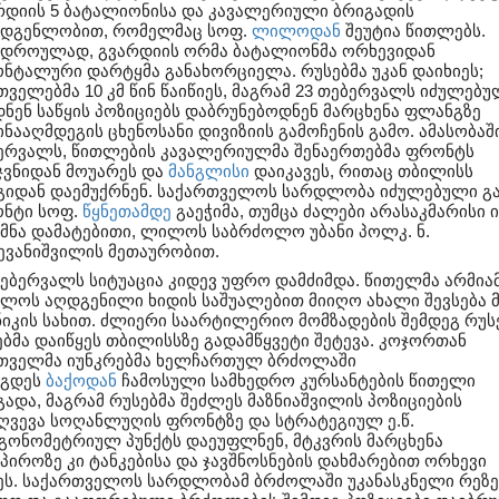
რდიის 5 ბატალიონისა და კავალერიული ბრიგადის
ადგენლობით, რომელმაც სოფ.
ლილოდან
შეუტია წითლებს.
ვდროულად, გვარდიის ორმა ბატალიონმა ორხევიდან
ნტალური დარტყმა განახორციელა. რუსებმა უკან დაიხიეს;
თველებმა 10 კმ წინ წაიწიეს, მაგრამ 23 თებერვალს იძულებუ
დნენ საწყის პოზიციებს დაბრუნებოდნენ მარცხენა ფლანგზე
ნააღმდეგის ცხენოსანი დივიზიის გამოჩენის გამო. ამასობაში
ერვალს, წითლების კავალერიულმა შენაერთებმა ფრონტს
ჯვნიდან მოუარეს და
მანგლისი
დაიკავეს, რითაც თბილისს
გიდან დაემუქრნენ. საქართველოს სარდლობა იძულებული გ
ნტი სოფ.
წყნეთამდე
გაეჭიმა, თუმცა ძალები არასაკმარისი ი
ქმნა დამატებითი, ლილოს საბრძოლო უბანი პოლკ. ნ.
ევანიშვილის მეთაურობით.
თებერვალს სიტუაცია კიდევ უფრო დამძიმდა. წითელმა არმია
ლოს აღდგენილი ხიდის საშუალებით მიიღო ახალი შევსება მ
ნიკის სახით. ძლიერი საარტილერიო მომზადების შემდეგ რუს
ებმა დაიწყეს თბილისსზე გადამწყვეტი შეტევა. კოჯორთან
თველმა იუნკრებმა ხელჩართულ ბრძოლაში
აგდეს
ბაქოდან
ჩამოსული სამხედრო კურსანტების წითელი
გადა, მაგრამ რუსებმა შეძლეს მაზნიაშვილის პოზიციების
ღვევა სოღანლუღის ფრონტზე და სტრატეგიულ ე.წ.
გონომეტრიულ პუნქტს დაეუფლნენ, მტკვრის მარცხენა
აპიროზე კი ტანკებისა და ჯავშნოსნების დახმარებით ორხევი
ეს. საქართველოს სარდლობამ ბრძოლაში უკანასკნელი რეზ