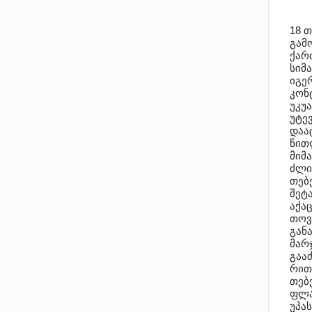
18 
გამ
ქარ
სიმ
იგერ
კონ
უკუ
უტე
დაა
წით
მიმ
ძლიე
თებ
შეტ
აქა
თოვ
გან
მარ
გაა
რით
თებ
ფლა
უპა