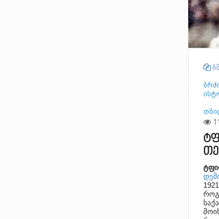
ბმ
ბრძ
ისტ
თბი
ტფ
თე
ტფი
დემ
192
როგ
საქ
მოი