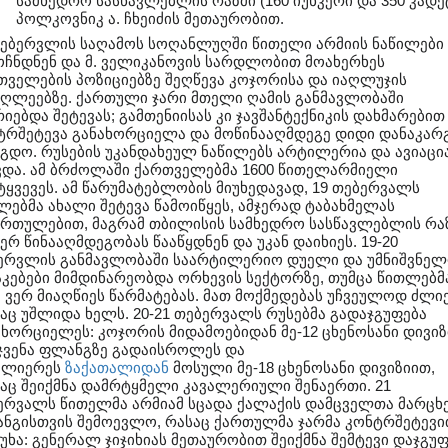
სამხედრო სასწავლებლის რაზმი (160 იუნკერი და 350 კადე
პოლკოვნიკ ა. ჩხეიძის მეთაურობით.
თებერვლის საღამოს სოღანლუღში წითელი არმიის ნაწილები
ოჩნდნენ და მ. ველიკანოვის სარდლობით მოახერხეს
თველების პოზიციებზე შეღწევა კოჯორისა და იაღლუჯის
აღლეებზე. ქართული ჯარი მთელი ღამის განმავლობაში
იებდა შეტევას; გამთენიისას კი ჯავშანტექნიკის დახმარებით
ტრშეტევა განახორციელა და მოწინააღმდეგე დიდი დანაკარ
აგდო. რუსების უკანდახეულ ნაწილებს არტილერია და ავიაცი
ვდა. ამ ბრძოლაში ქართველებმა 1600 წითელარმიელი
ტყვევეს. ამ წარუმატებლობის მიუხედავად, 19 თებერვალს
ლებმა ახალი შეტევა წამოიწყეს, ამჯერად ტაბახმელას
ართულებით, მაგრამ თბილისის სამხედრო სასწავლებლის რა
რ წინააღმდეგობას წააწყდნენ და უკან დაიხიეს. 19-20
ერვლის განმავლობაში საარტილერიო დუელი და უმნიშვნე
აკებები მიმდინარეობდა ორხევის სექტორზე, თუმცა წითლებმ
ც ვერ მიაღწიეს წარმატებას. მათ მოქმედებას უჩვეულოდ ძლი
აც უშლიდა ხელს. 20-21 თებერვალს რუსებმა გადაჯგუფება
ახორციელეს: კოჯორის მიდამოებიდან მე-12 ცხენოსანი დივიზ
ჯვენა ფლანგზე გადაისროლეს და
ძლიერეს
ზაქათალიდან
მოსული მე-18 ცხენოსანი დივიზიით,
აც შეიქმნა დამრტყმელი კავალერიული შენაერთი. 21
ერვალს წითელმა არმიამ სცადა ქალაქის დამცველთა მარცხ
ნგისთვის შემოევლო, რასაც ქართულმა ჯარმა კონტრშეტევი
სუხა: გენერალ ჯიჯიხიას მეთაურობით შეიქმნა შემტევი დაჯგუ