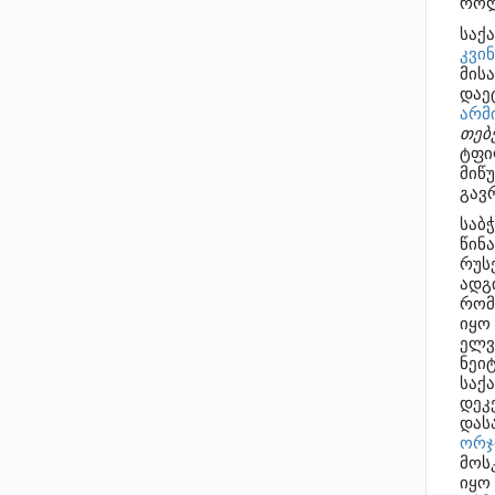
როლ
საქ
კვი
მის
დაე
არმ
თებ
ტფი
მიწ
გავ
საბ
წინ
რუს
ადგ
რომ
იყო
ელვ
ნეი
საქ
დეკ
დას
ორჯ
მოს
იყო