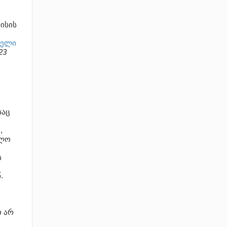
ისის
თელი
23
საც
,
ელო
ს
.
რ არ