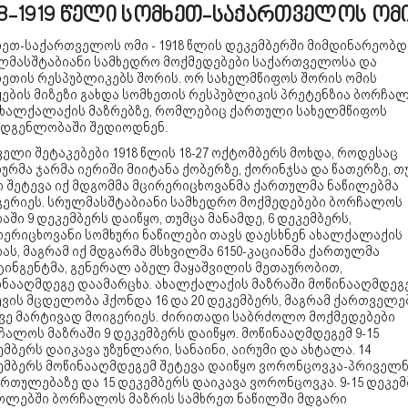
18-1919 წელი სომხეთ-საქართველოს ომ
ხეთ-საქართველოს ომი - 1918 წლის დეკემბერში მიმდინარეობდ
ლმასშტაბიანი სამხედრო მოქმედებები საქართველოსა და
ხეთის რესპუბლიკებს შორის. ორ სახელმწიფოს შორის ომის
ყების მიზეზი გახდა სომხეთის რესპუბლიკის პრეტენზია ბორჩა
ახალქალაქის მაზრებზე, რომლებიც ქართული სახელმწიფოს
ადგენლობაში შედიოდნენ.
ელი შეტაკებები 1918 წლის 18-27 ოქტომბერს მოხდა, როდესაც
ურმა ჯარმა იერიში მიიტანა ქობერზე, ქორინჯსა და წათერზე, თ
ი შეტევა იქ მდგომმა მცირერიცხოვანმა ქართულმა ნაწილებმა
გერიეს. სრულმასშტაბიანი სამხედრო მოქმედებები ბორჩალოს
აში 9 დეკემბერს დაიწყო, თუმცა მანამდე, 6 დეკემბერს,
რერიცხოვანი სომხური ნაწილები თავს დაესხნენ ახალქალაქის
ას, მაგრამ იქ მდგარმა მსხვილმა 6150-კაციანმა ქართულმა
ტინგენტმა, გენერალ აბელ მაყაშვილის მეთაურობით,
ინააღმდეგე დაამარცხა. ახალქალაქის მაზრაში მოწინააღმდეგ
ვის მცდელობა ჰქონდა 16 და 20 დეკემბერს, მაგრამ ქართველე
ვე მარტივად მოიგერიეს. ძირითადი საბრძოლო მოქმედებები
ალოს მაზრაში 9 დეკემბერს დაიწყო. მოწინააღმდეგემ 9-15
მბერს დაიკავა უზუნლარი, სანაინი, აირუმი და ახტალა. 14
ემბერს მოწინააღმდეგემ შეტევა დაიწყო ვორონცოვკა-პრიველ
რთულებაზე და 15 დეკემბერს დაიკავა ვორონცოვკა. 9-15 დეკე
ოლებში ბორჩალოს მაზრის სამხრეთ ნაწილში მდგარი