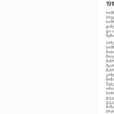
19
სომ
სრუ
სომ
დაწ
და 
შემ
პირვ
სომხ
მათ
მოი
მაზრ
მცი
მაზრ
კონ
მოწ
შეტე
ორი
ბორჩ
დეკე
დეკ
მიმა
ბრძ