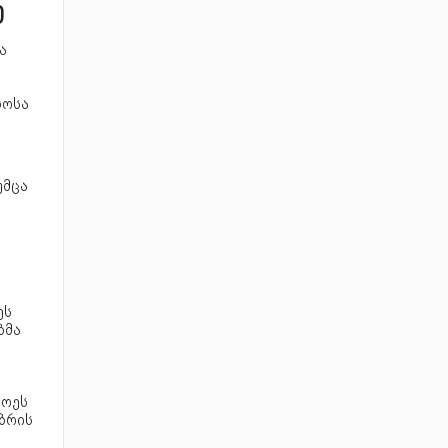
ი
ა
ლოსა
უმცა
ეს
ბმა
ნოეს
მბრის