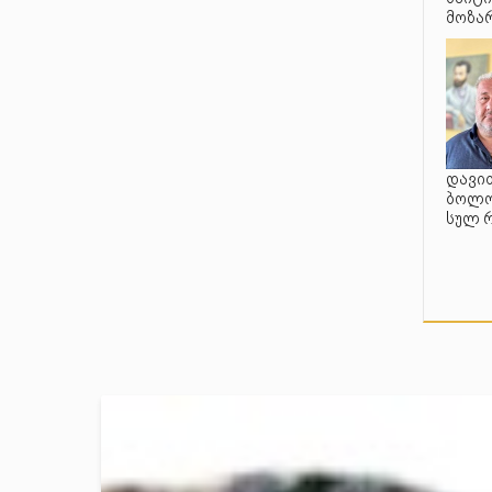
მოზარ
დავით
ბოლო 
სულ 
მაზნ
სოფ