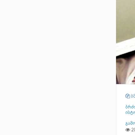
ბმ
ბრძ
ისტ
გამ