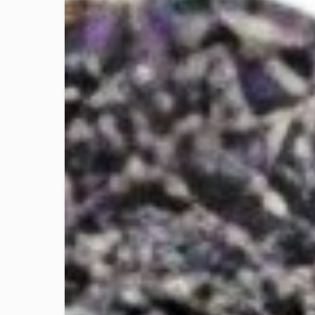
წულუ
საწ