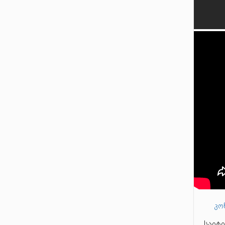
ალყ
დაი
სად
ვორ
პრი
(დღ
დას
ეკა
ამა
ხაჩი
24 
გენ
გად
მაზ
ჩრდ
შულ
მაზნ
შულ
შემ
ქართ
00:
მხარ
კო
საიტი