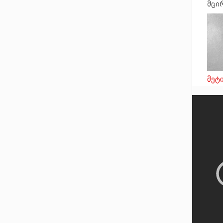
მცი
მაყ
გე
18-
ბრძ
შულ
ძალ