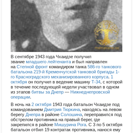
В сентябре 1943 года Чхаидзе получил
звание
младшего лейтенанта
и был направлен
на
Степной фронт
командиром танка
586-го танкового
батальона
219-й Кременчугской танковой бригады
1-
го Красноградского механизированного корпуса
.
1
октября
он получил в ведение машину
Т-34
, с которой
в течение последующей недели участвовал в одном
из этапов
битвы за Днепр
—
Нижнеднепровской
операции
.
В ночь на
2 октября
1943 года батальон Чхаидзе под
командованием
Дмитрия Тюркина
, находясь на левом
берегу
Днепра
в районе
Солошина
, переправился под
обстрелом противника на правый берег, где
закрепился в районе
Мишурина Рога
. С 3 по 5 октября
батальон отбил 19 контратак противника, нанося ему