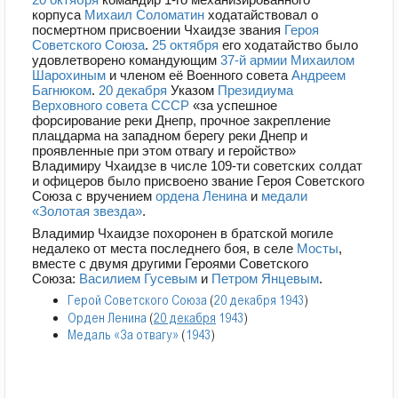
корпуса
Михаил Соломатин
ходатайствовал о
посмертном присвоении Чхаидзе звания
Героя
Советского Союза
.
25 октября
его ходатайство было
удовлетворено командующим
37-й армии
Михаилом
Шарохиным
и членом её Военного совета
Андреем
Багнюком
.
20 декабря
Указом
Президиума
Верховного совета СССР
«за успешное
форсирование реки Днепр, прочное закрепление
плацдарма на западном берегу реки Днепр и
проявленные при этом отвагу и геройство»
Владимиру Чхаидзе в числе 109-ти советских солдат
и офицеров было присвоено звание Героя Советского
Союза с вручением
ордена Ленина
и
медали
«Золотая звезда»
.
Владимир Чхаидзе похоронен в братской могиле
недалеко от места последнего боя, в селе
Мосты
,
вместе с двумя другими Героями Советского
Союза:
Василием Гусевым
и
Петром Янцевым
.
Герой Советского Союза
(
20 декабря
1943
)
Орден Ленина
(
20 декабря
1943
)
Медаль «За отвагу»
(
1943
)