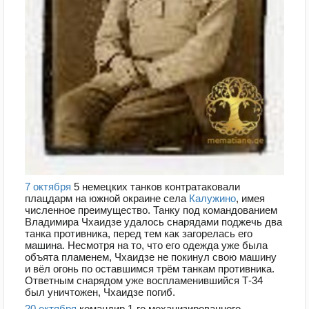
7 октября
5 немецких танков контратаковали
плацдарм на южной окраине села
Калужино
, имея
численное преимущество. Танку под командованием
Владимира Чхаидзе удалось снарядами поджечь два
танка противника, перед тем как загорелась его
машина. Несмотря на то, что его одежда уже была
объята пламенем, Чхаидзе не покинул свою машину
и вёл огонь по оставшимся трём танкам противника.
Ответным снарядом уже воспламенившийся Т-34
был уничтожен, Чхаидзе погиб.
20 октября
командир 1-го механизированного