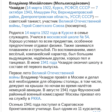
Влади́мир Миха́йлович (Мельхиседе́кович)
Чхаи́дзе
(
14 марта
1922
,
Курск
,
РСФСР
,
СССР
—
7
октября
1943
,
Мишурин Рог
,
Верхнеднепровский
район
,
Днепропетровская область
,
УССР
,
СССР
) —
советский танкист, участник
Великой Отечественной
войны
,
Герой Советского Союза
(посмертно).
Родился
14 марта
1922 года
в
Курске
в семье
служащего. Учился в
московской
школе № 54
.
Хорошо успевал по всем предметам, особенное
предпочтение отдавал физике. Также занимался
плаванием и стрельбой. По воспоминаниям, имел
весёлый, компанейский характер, был большим
выдумщиком, надёжным другом, хорошо пел и
танцевал. В июне
1941 года
Чхаидзе окончил школу в
составе её первого выпуска.
Первое лето
Великой Отечественной
войны
Владимир Чхаидзе провёл в Москве и делал
всё необходимое для обороны столицы, в том числе,
дежурил на крышах по ночам во время налётов
немецкой авиации. В августе 1941 года Фрунзенский
районный военный комиссариат Москвы призвал его
на службу в
РККА
.
Осенью 1941 года поступил в Саратовское
бронетанковое училище. Был одним из 11 курсантов,