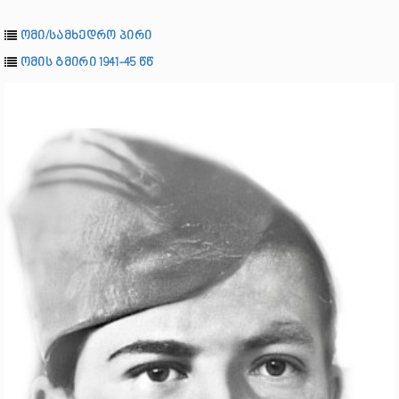
ომი/სამხედრო პირი
ომის გმირი 1941-45 წწ