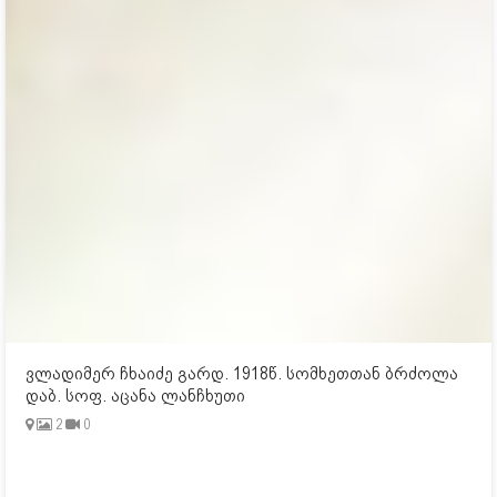
ვლადიმერ ჩხაიძე გარდ. 1918წ. სომხეთთან ბრძოლა
დაბ. სოფ. აცანა ლანჩხუთი
2
0