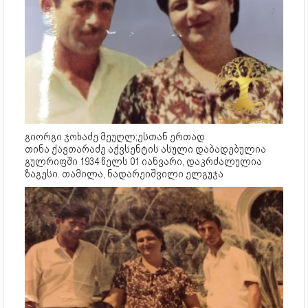
გიორგი ჯოხაძე მეუღლ;ესთან ერთად
თინა ქავთარაძე აქვსენტის ასული დაბადებულია
გულრიფში 1934 წელს 01 იანვარი, დაკრძალულია
ზაგესი. თამილა, ნადარეიშვილი ელგუჯა