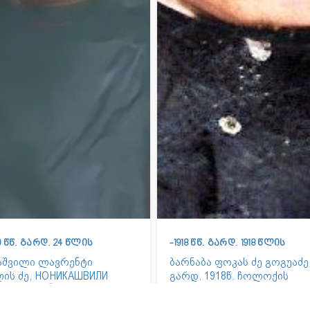
20 წწ. გარდ. 24 წლის
-1918 წწ. გარდ. 1918 წლის
აშვილი ლავრენტი
ბარნაბა ფოკას ძე გოგუაძე
ლის ძე, НОНИКАШВИЛИ
გარდ. 1918წ. ჩოლოქის
НТИ МИХАЙЛОВИЧ 1896-
ბრძოლაში (თურქებთან)
წ. გარდაიცვალა
მეტყვიაფრქვევე. დაბ. სოფ