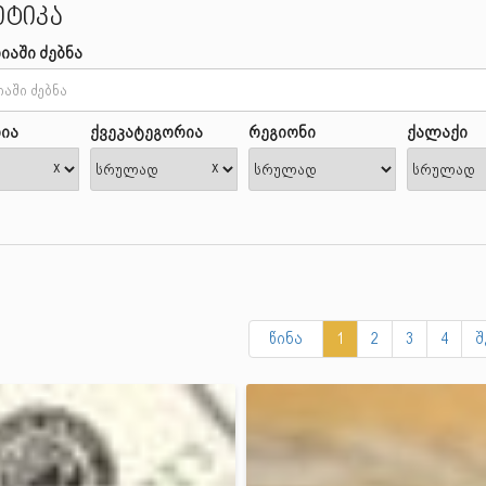
ტიკა
იაში ძებნა
ია
ქვეკატეგორია
რეგიონი
ქალაქი
x
x
წინა
1
2
3
4
შ