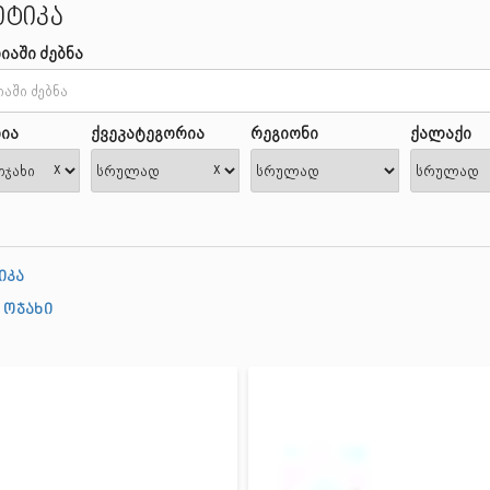
ტიკა
იაში ძებნა
ია
ქვეკატეგორია
რეგიონი
ქალაქი
x
x
იკა
 ოჯახი