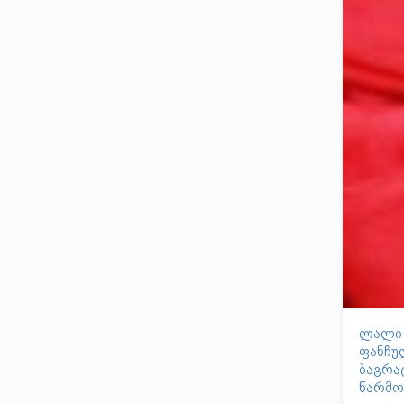
ლალი 
ფანჩულ
ბაგრა
წარმო