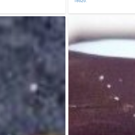
1862წ.