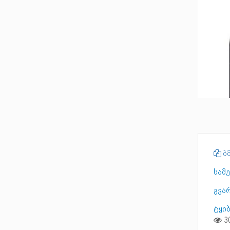
ბმ
სამ
გვა
ტყი