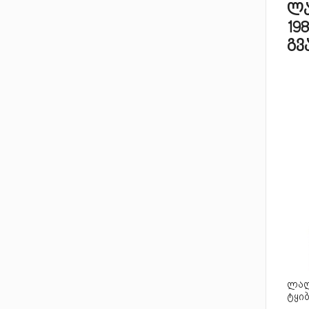
ლა
19
გვ
ლალ
ტყი