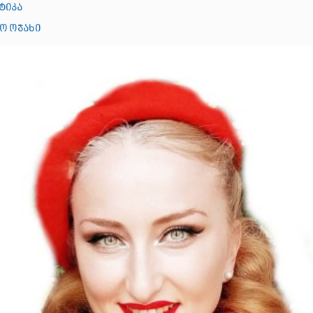
ტიკა
ო ოჯახი