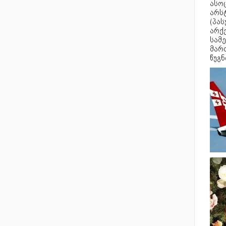
ასო
არს
(პა
არქ
სამ
მარ
წუგნ