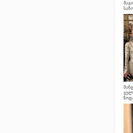
მაგ
საზ
მან
ველ
წოდე