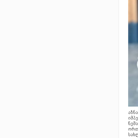
აზნ
იმპ
ნემ
ორთ
სახ