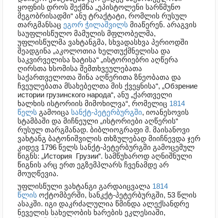
ყოფნის დროს შექმნა „ეპისტოლენი სარწმუნო
მეგობრისადმი“ ანუ ტრაქტატი, რომლის რუსულ
თარგმანსაც
ეგორ ჭილაშვილს
მიაწერენ. არაგვის
საუფლისწულო მამულის მფლობელმა,
უფლისწულმა ვახტანგმა, სხვადასხვა პერიოდში
შეადგინა „აკოლოთია ხელთუქმნელისა და
საკვირველისა ხატისა“ „ისტორიებრი აღწერა
ღირსთა ხსომისა შემთხვეულებათა
საქართველოთა შინა აღწერითა ზნეობათა და
ჩვეულებათა მსახებელთა მის ქვეყნისა“, „Обзрение
истории грузинского народа“, ანუ „ქართველი
ხალხის ისტორიის მიმოხილვა“, რომელიც
1814
წელს
გამოიცა
სანქტ-პეტერბურგში
, იოანესოვის
სტამბაში და მიჩნეული „ისტორიები აღწერის“
რუსულ თარგმანად. ბიბლიოგრაფი მ. მაისანოვი
ვახტანგ ბატონიშვილის თხზულებად მიიჩნევდა ჯერ
კიდევ 1796 წელს სანქტ-პეტერბურგში გამოცემულ
წიგნს: „История Грузии“. სამწუხაროდ აღნიშნული
წიგნის არც ერთ ეგზემპლარს ჩვენამდე არ
მოუღწევია.
უფლისწული ვახტანგი გარდაიცვალა
1814
წლის
ოქტომბერში, სანკქტ-პეტერბურგში, 53 წლის
ასაკში. იგი დაკრძალულია წმინდა ალექსანდრე
ნეველის სახელობის ხარების ეკლესიაში,