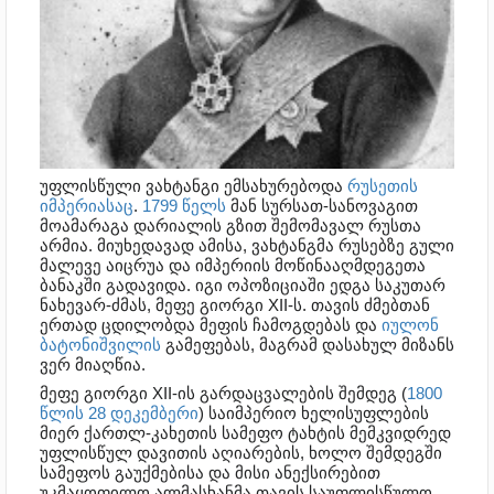
უფლისწული ვახტანგი ემსახურებოდა
რუსეთის
იმპერიასაც
.
1799 წელს
მან სურსათ-სანოვაგით
მოამარაგა დარიალის გზით შემომავალ რუსთა
არმია. მიუხედავად ამისა, ვახტანგმა რუსებზე გული
მალევე აიცრუა და იმპერიის მოწინააღმდეგეთა
ბანაკში გადავიდა. იგი ოპოზიციაში ედგა საკუთარ
ნახევარ-ძმას, მეფე გიორგი XII-ს. თავის ძმებთან
ერთად ცდილობდა მეფის ჩამოგდებას და
იულონ
ბატონიშვილის
გამეფებას, მაგრამ დასახულ მიზანს
ვერ მიაღწია.
მეფე გიორგი XII-ის გარდაცვალების შემდეგ (
1800
წლის
28 დეკემბერი
) საიმპერიო ხელისუფლების
მიერ ქართლ-კახეთის სამეფო ტახტის მემკვიდრედ
უფლისწულ დავითის აღიარების, ხოლო შემდეგში
სამეფოს გაუქმებისა და მისი ანექსირებით
უკმაყოფილო ალმასხანმა თავის საუფლისწულო