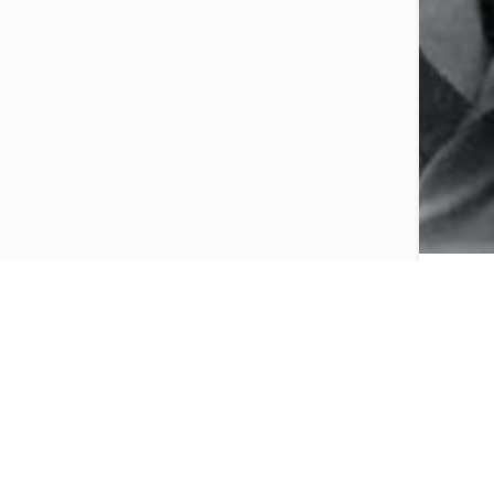
ლევ ვ
1859-1
გუბერ
ამბრო